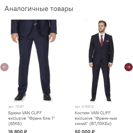
Аналогичные товары
арт.
70197
арт.
A76876
Брюки VAN CLIFF
Костюм VAN CLIFF
exclusive "Франк блю 1"
exclusive "Франк-нью
(65КБ)
синий" (ВТ/10КБн)
16 800 ₽
50 000 ₽