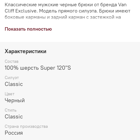
Классические мужские черные брюки от бренда Van
Cliff Exclusive. Модель прямого силуэта. Брюки имеют
боковые карманы и задний карман с застежкой на
пуговицу. На поясе предусмотрены шлевки для ремня.
Показать полностью
Ткань гладкая, однотонная. В составе ткани –
премиальная шерсть Super 100'S.
Брюки станут отличным дополнением к костюму из
Характеристики
коллекции Van Cliff Exclusive "Франк-черный классик"
(арт. A70235).
Состав
100% шерсть Super 120"S
Силуэт
Classic
Цвет
Черный
Стиль
Classic
Страна производства
Россия