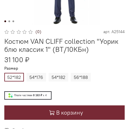
(0)
арт.
А25144
Костюм VAN CLIFF collection "Уорик
блю классик 1" (ВТ/10КБн)
31 100 ₽
Размер
52*182
54*176
54*182
56*188
Плати частями
8 163 ₽
x 4
В корзину