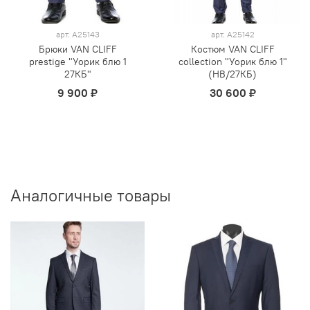
арт.
А25143
арт.
А25142
Брюки VAN CLIFF
Костюм VAN CLIFF
prestige "Уорик блю 1
collection "Уорик блю 1"
27КБ"
(НВ/27КБ)
9 900 ₽
30 600 ₽
Аналогичные товары