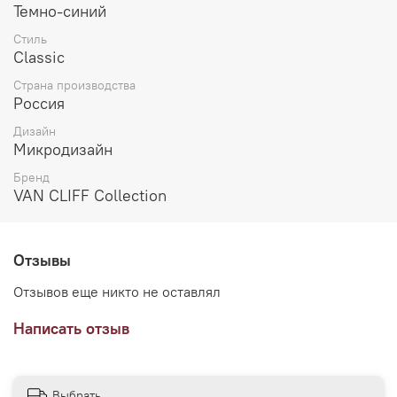
Темно-синий
Костюм станет вашим надежным спутником на деловых
Стиль
встречах и важных событиях и торжественных
Classic
мероприятиях. Универсальный сдержанный синий цвет
и классический силуэт – практичный выбор для
Страна производства
мужского гардероба.
Россия
Дизайн
Данный артикул включает в себя пиджак и брюки.
Микродизайн
Дополнительно к костюму можно приобрести брюки из
коллекции "Уорик блю"
(арт. А25143).
Бренд
VAN CLIFF Collection
Отзывы
Отзывов еще никто не оставлял
Написать отзыв
Выбрать