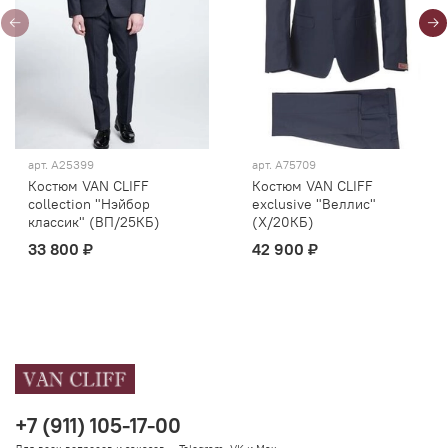
арт.
А25399
арт.
A75709
Костюм VAN CLIFF
Костюм VAN CLIFF
collection "Нэйбор
exclusive "Веллис"
классик" (ВП/25КБ)
(Х/20КБ)
33 800 ₽
42 900 ₽
+7 (911) 105-17-00