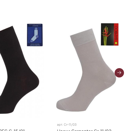
арт.
Cr-11/03
REG G-15/01
Носки Carpenter Cr-11/03