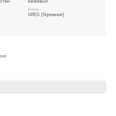
стан
Бежевый
Бренд
GREG (Германия)
влял