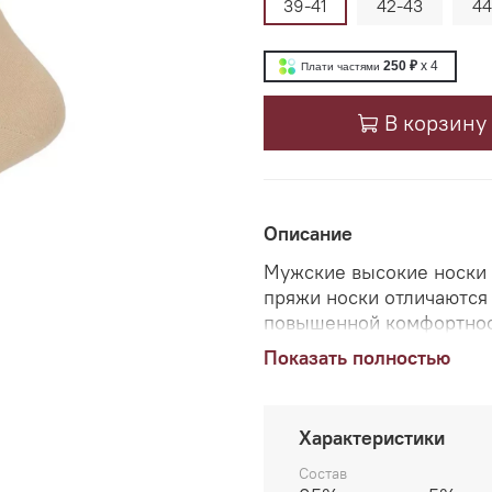
39-41
42-43
44
250 ₽
x 4
Плати частями
В корзину
Описание
Мужские высокие носки 
пряжи носки отличаются
повышенной комфортнос
отечность и потливость,
Показать полностью
предотвращая появление
впитывает влагу и быстр
Характеристики
Состав