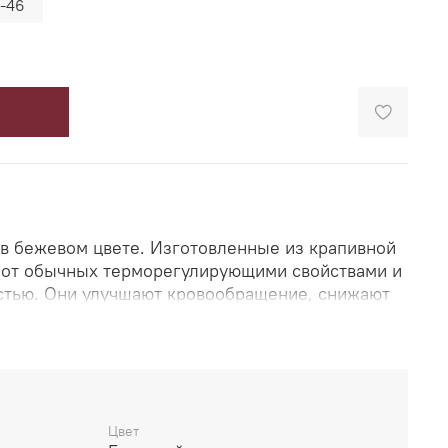
-46
в бежевом цвете. Изготовленные из крапивной
 от обычных терморегулирующими свойствами и
тью. Они улучшают кровообращение, снижают
 оказывают антибактериальный эффект,
 неприятного запаха. Материал отлично
о сохнет, позволяя коже «дышать».
Цвет