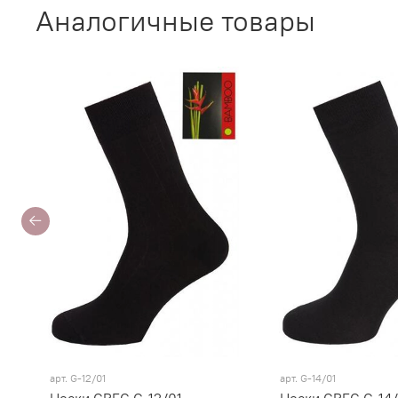
Аналогичные товары
арт.
G-12/01
арт.
G-14/01
Носки GREG G-12/01
Носки GREG G-14/