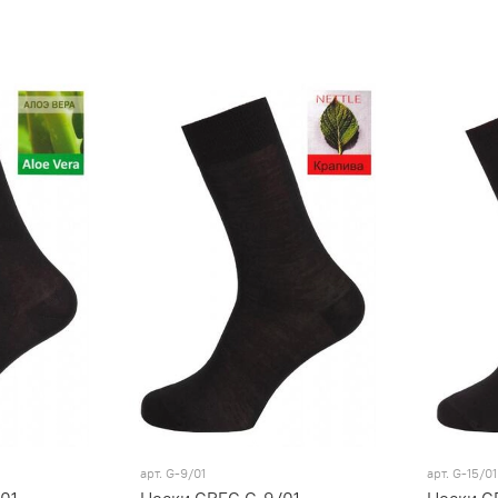
арт.
G-9/01
арт.
G-15/01
01
Носки GREG G-9/01
Носки G