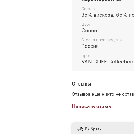
Пиджак станет идеальны
Состав
стиль даже в повседнев
35% вискоза, 65% п
силуэте (арт. А24143).
Цвет
Синий
Страна производства
Россия
Бренд
VAN CLIFF Collection
Отзывы
Отзывов еще никто не оста
Написать отзыв
Выбрать