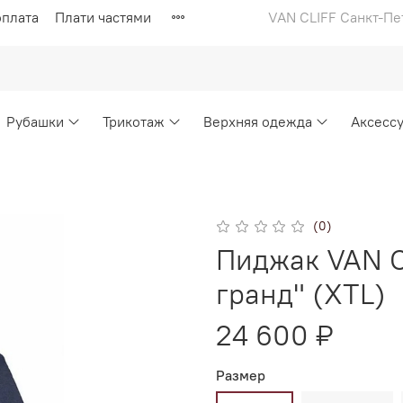
оплата
Плати частями
VAN CLIFF Санкт-Пе
Рубашки
Трикотаж
Верхняя одежда
Аксесс
(0)
Пиджак VAN CL
гранд" (ХТL)
24 600 ₽
Размер