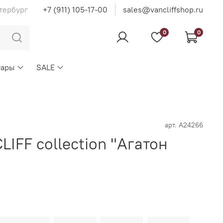
тербург
+7 (911) 105-17-00
sales@vancliffshop.ru
0
0
уары
SALE
арт.
А24266
IFF collection "Агатон