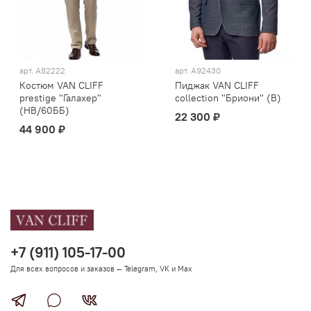
арт.
А82222
арт.
А92430
Костюм VAN CLIFF
Пиджак VAN CLIFF
prestige "Галахер"
collection "Бриони" (В)
(НВ/60ББ)
22 300 ₽
44 900 ₽
+7 (911) 105-17-00
Для всех вопросов и заказов — Telegram, VK и Max