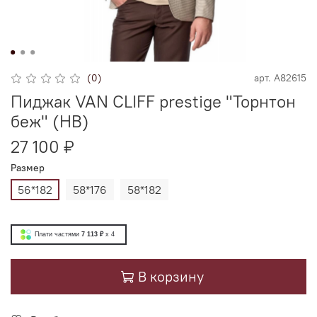
(0)
арт.
А82615
Пиджак VAN CLIFF prestige "Торнтон
беж" (НВ)
27 100 ₽
Размер
56*182
58*176
58*182
Плати частями
7 113 ₽
x 4
В корзину