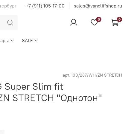
тербург
+7 (911) 105-17-00
sales@vancliffshop.ru
0
0
уары
SALE
арт.
100/237/WH/ZN STRETCH
Super Slim fit
ZN STRETCH "Однотон"