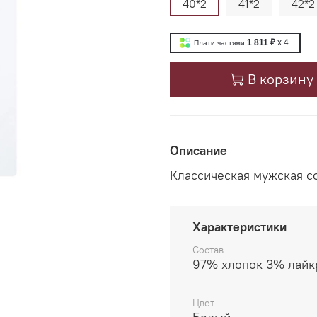
40*2
41*2
42*2
1 811 ₽
x 4
Плати частями
В корзину
Описание
Классическая мужская с
Характеристики
Состав
97% хлопок 3% лайк
Цвет