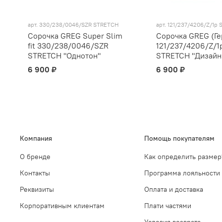
арт.
330/238/0046/SZR STRETCH
арт.
121/237/4206/Z/1p
Сорочка GREG Super Slim
Сорочка GREG (Ге
fit 330/238/0046/SZR
121/237/4206/Z/1
STRETCH "Однотон"
STRETCH "Дизайн
6 900 ₽
6 900 ₽
Компания
Помощь покупателям
О бренде
Как определить размер
Контакты
Программа лояльности
Реквизиты
Оплата и доставка
Корпоративным клиентам
Плати частями
Условия возврата