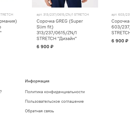
 STRETCH
арт.
313/237/0615/ZN/1 STRETCH
арт.
603/23
рмания)
Сорочка GREG (Super
Сорочка
p
Slim fit)
603/237
"
313/237/0615/ZN/1
STRETCH
STRETCH "Дизайн"
6 900 ₽
6 900 ₽
Информация
?
Политика конфиденциальности
Пользовательское соглашение
Обратная связь