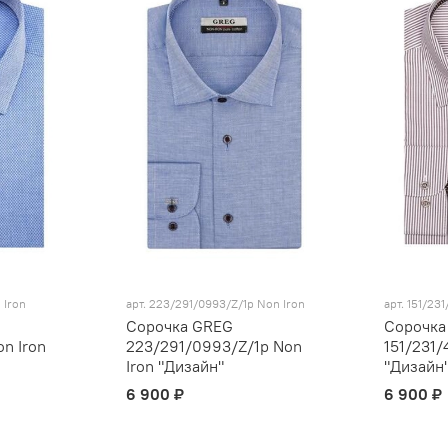
 Iron
арт.
223/291/0993/Z/1p Non Iron
арт.
151/231
Сорочка GREG
Сорочка
n Iron
223/291/0993/Z/1p Non
151/231/
Iron "Дизайн"
"Дизайн
6 900 ₽
6 900 ₽