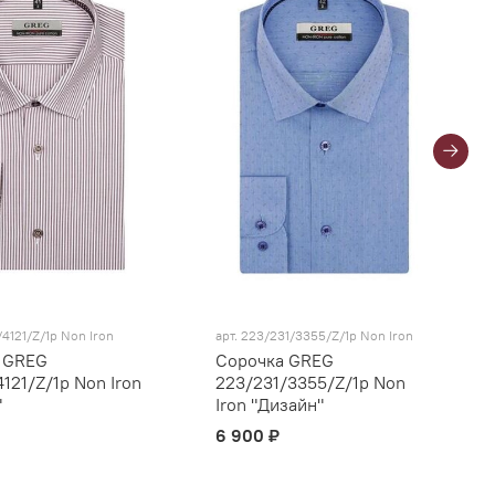
/4121/Z/1p Non Iron
арт.
223/231/3355/Z/1p Non Iron
 GREG
Сорочка GREG
4121/Z/1p Non Iron
223/231/3355/Z/1p Non
"
Iron "Дизайн"
6 900 ₽