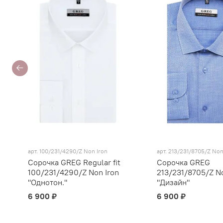
арт.
100/231/4290/Z Non Iron
арт.
213/231/8705/Z Non
Сорочка GREG Regular fit
Сорочка GREG
100/231/4290/Z Non Iron
213/231/8705/Z No
"Однотон."
"Дизайн"
6 900 ₽
6 900 ₽