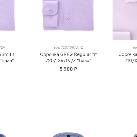
/ZV
арт.
720/139/LV/Z
ар
lim fit
Сорочка GREG Regular fit
Сорочка
"База"
720/139/LV/Z "База"
710/1
5 900 ₽