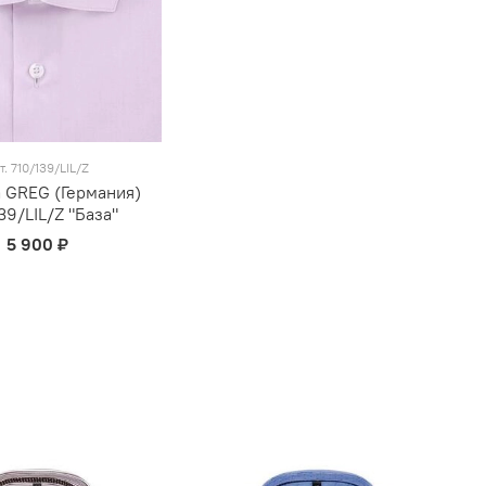
т.
710/139/LIL/Z
 GREG (Германия)
39/LIL/Z "База"
5 900 ₽