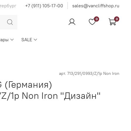
тербург
+7 (911) 105-17-00
sales@vancliffshop.ru
0
0
уары
SALE
арт.
713/291/0993/Z/1p Non Iron
 (Германия)
Z/1p Non Iron "Дизайн"