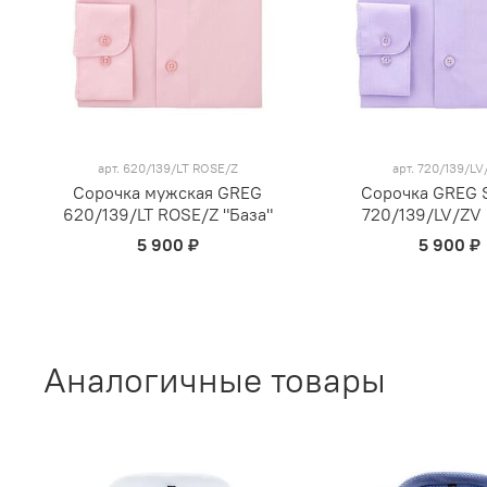
арт.
620/139/LT ROSE/Z
арт.
720/139/LV
Сорочка мужская GREG
Сорочка GREG S
620/139/LT ROSE/Z "База"
720/139/LV/ZV 
5 900 ₽
5 900 ₽
Аналогичные товары