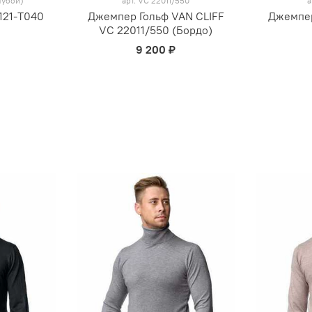
лубой)
арт.
VC 22011/550
а
121-T040
Джемпер Гольф VAN CLIFF
Джемпер
)
VC 22011/550 (Бордо)
9 200 ₽