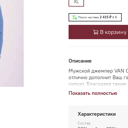
XL
2 415 ₽
x 4
Плати частями
В корзину
Описание
Мужской джемпер VAN CL
отлично дополнит Ваш г
силуэт. Благодаря таким
очень комфортна и прия
Показать полностью
подходит для повседнев
брюками или джинсами.
Характеристики
Состав