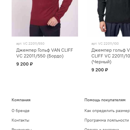
арт.
VC 22011/550
арт.
VC 22011/100
Джемпер Гольф VAN CLIFF
Джемпер гольф 
VC 22011/550 (Бордо)
CLIFF VC 22011/1
(Черный)
9 200 ₽
9 200 ₽
Компания
Помощь покупателям
О бренде
Как определить размер
Контакты
Программа лояльности
Реквизиты
Оплата и доставка