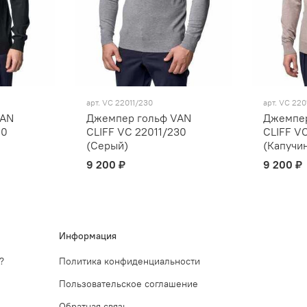
арт.
VC 22011/230
арт.
VC 220
VAN
Джемпер гольф VAN
Джемпер
00
CLIFF VC 22011/230
CLIFF V
(Серый)
(Капучи
9 200 ₽
9 200 ₽
Информация
?
Политика конфиденциальности
Пользовательское соглашение
Обратная связь