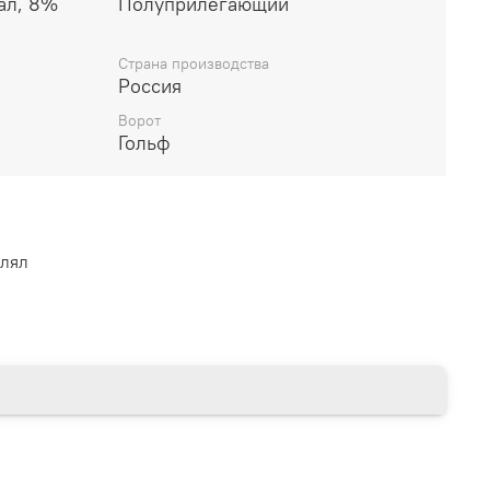
ал, 8%
Полуприлегающий
Страна производства
Россия
Ворот
Гольф
влял