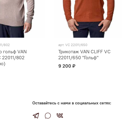
11/802
арт.
VC 22011/650
 гольф VAN
Трикотаж VAN CLIFF VC
C 22011/802
22011/650 "Гольф"
но)
9 200 ₽
Оставайтесь с нами в социальных сетях: