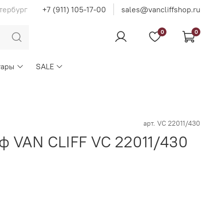
тербург
+7 (911) 105-17-00
sales@vancliffshop.ru
0
0
уары
SALE
арт.
VC 22011/430
ф VAN CLIFF VC 22011/430