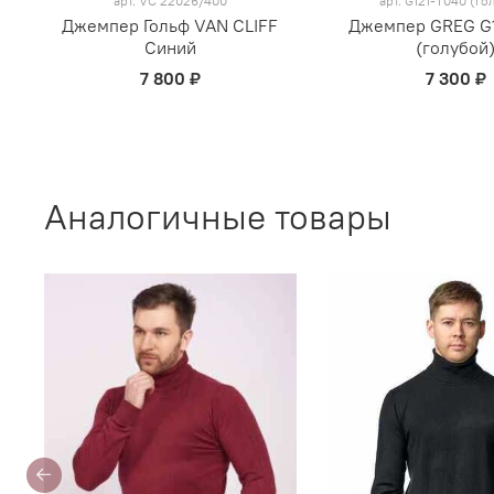
арт.
VC 22026/400
арт.
G121-T040 (го
Джемпер Гольф VAN CLIFF
Джемпер GREG G
Синий
(голубой
7 800 ₽
7 300 ₽
Аналогичные товары