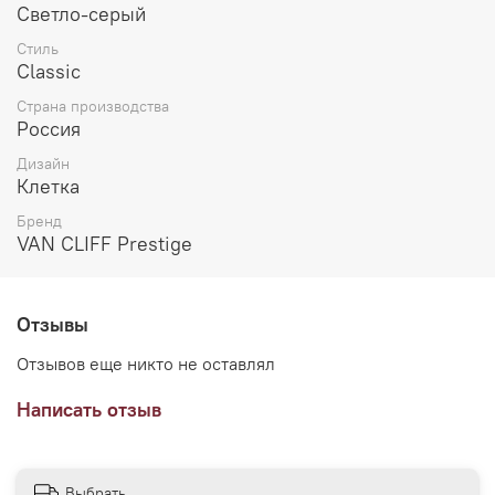
Светло-серый
дополнить образ жилетом (арт. А81413) и приобрести
дополнительные брюки в зауженном (
арт. А81216)
или
Стиль
прямом силуэте (
арт.
А81218)
из коллекции "Блиц"
.
Classic
Страна производства
Россия
Дизайн
Клетка
Бренд
VAN CLIFF Prestige
Отзывы
Отзывов еще никто не оставлял
Написать отзыв
Выбрать