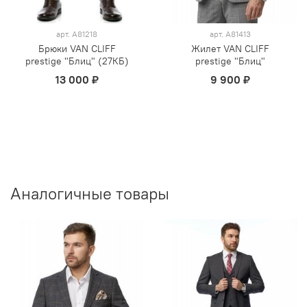
арт.
А81218
арт.
А81413
Брюки VAN CLIFF
Жилет VAN CLIFF
prestige "Блиц" (27КБ)
prestige "Блиц"
13 000 ₽
9 900 ₽
Аналогичные товары