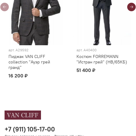
арт.
А29592
арт.
A40400
Пиджак VAN CLIFF
Костюм FORREMANN
collection "Ауэр грей
"Истран грей" (НВ/65КБ)
гранд"
51 400 ₽
16 200 ₽
+7 (911) 105-17-00