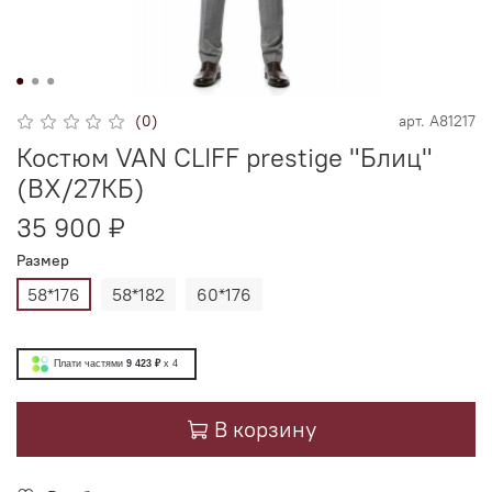
(0)
арт.
А81217
Костюм VAN CLIFF prestige "Блиц"
(ВХ/27КБ)
35 900 ₽
Размер
58*176
58*182
60*176
Плати частями
9 423 ₽
x 4
В корзину