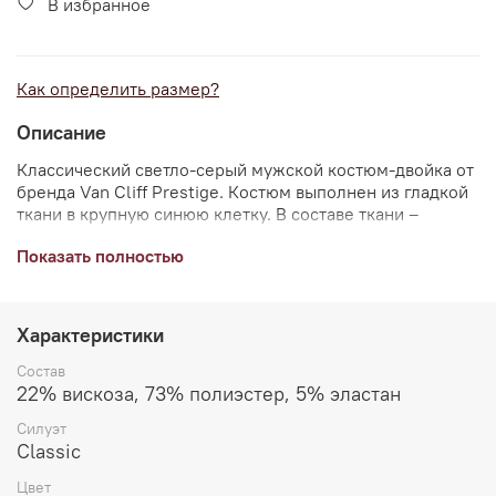
В избранное
Как определить размер?
Описание
Классический светло-серый мужской костюм-двойка от
бренда Van Cliff Prestige. Костюм выполнен из гладкой
ткани в крупную синюю клетку. В составе ткани –
вискоза.
Показать полностью
Пиджак прямого силуэта. Однобортный, одна шлица,
атласный подклад. Пиджак имеет два боковых кармана
с клапанами, нагрудный карман с листочкой, два
Характеристики
внутренних кармана. Рукава со шлицами, на четыре
пуговицы пришитых внахлест. Брюки прямого силуэта.
Состав
Брюки имеют боковые карманы и задний карман с
22% вискоза, 73% полиэстер, 5% эластан
застежкой на пуговицу, на поясе предусмотрены
Силуэт
шлевки для ремня.
Classic
Костюм
поможет
создать
неповторимый
образ
для
Цвет
важных
событий
и
повседневной
жизни.
Рекомендуем