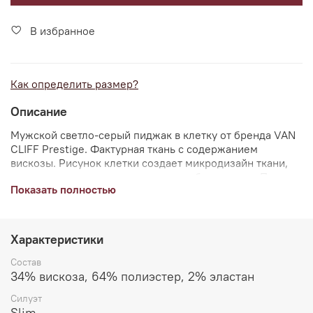
В избранное
Как определить размер?
Описание
Мужской светло-серый пиджак в клетку от бренда VAN
CLIFF Prestige. Фактурная ткань с содержанием
вискозы. Рисунок клетки создает микродизайн ткани,
включая темно-синие, горчичные и белые нити.
Пиджак
Показать полностью
слегка приталенного силуэта. Однобортный, одна
шлица, атласный голубой подклад. Пиджак имеет два
боковых кармана с клапанами, нагрудный карман с
листочкой и внутренний карман.
Характеристики
Пиджак станет идеальным решением для тех, кто
Состав
следит за модными тенденциями.
Рекомендуем
34% вискоза, 64% полиэстер, 2% эластан
дополнить образ брюками (арт. А80160) из коллекции
Силуэт
"Лондон".
Slim