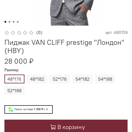
(0)
арт.
А80159
Пиджак VAN CLIFF prestige "Лондон"
(HBY)
28 000 ₽
Размер
48*176
48*182
52*176
54*182
54*188
52*188
Плати частями
7 350 ₽
x 4
В корзину