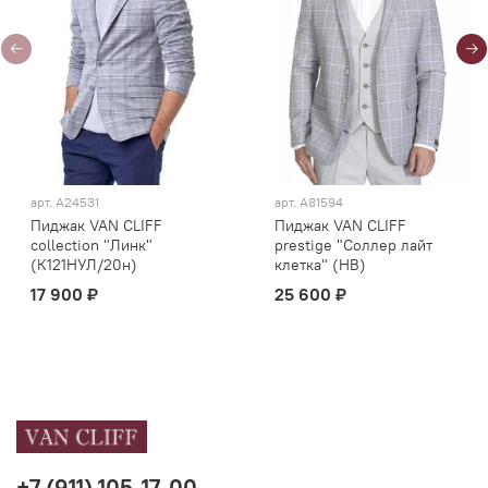
арт.
А24531
арт.
А81594
Пиджак VAN CLIFF
Пиджак VAN CLIFF
collection "Линк"
prestige "Соллер лайт
(К121НУЛ/20н)
клетка" (HB)
17 900 ₽
25 600 ₽
+7 (911) 105-17-00